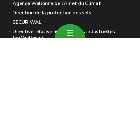
Agence Wallonne de l'Air et du Climat
Direction de la protection des sols
SECURIWAL
Directive relative aux émissions industrielles
(en Wallonie)
Sites généraux de la Wallonie
Wallonie.be
Gouvernement wallon
Service public de Wallonie
Wallex
Géoportail
Jobs