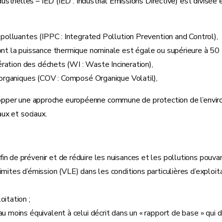
trielles – IED (IED : Industrial Emissions Directive) est divisée 
 polluantes (IPPC : Integrated Pollution Prevention and Control),
ont la puissance thermique nominale est égale ou supérieure à 5
inération des déchets (WI : Waste Incineration),
s organiques (COV : Composé Organique Volatil),
évelopper une approche européenne commune de protection de l’env
ux et sociaux.
in de prévenir et de réduire les nuisances et les pollutions pouva
imites d’émission (VLE) dans les conditions particulières d’exploit
oitation ;
u moins équivalent à celui décrit dans un « rapport de base » qui d