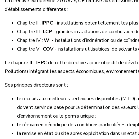
La directive européenne 2010/75/UE relative aux émissions indus
d’établissements différentes :
Chapitre II :
IPPC
- installations potentiellement les plus
Chapitre III :
LCP
- grandes installations de combustion d
Chapitre IV :
WI
- installations d’incinération ou de coïnc
Chapitre V :
COV
- installations utilisatrices de solvant
Le chapitre II - IPPC de cette directive a pour objectif de d
Pollutions) intégrant les aspects économiques, environnementa
Ses principes directeurs sont :
le recours aux meilleures techniques disponibles (MTD) af
doivent servir de base pour la détermination des valeurs l
d’environnement ou le permis unique ;
le réexamen périodique des conditions particulières d’expl
la remise en état du site après exploitation dans un état a