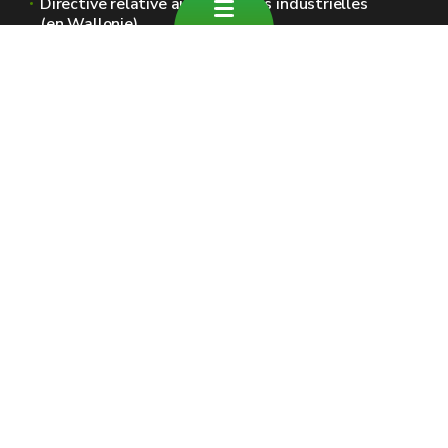
Directive relative aux émissions industrielles
(en Wallonie)
Sites généraux de la Wallonie
Wallonie.be
Gouvernement wallon
Service public de Wallonie
Wallex
Géoportail
Jobs
Nous contacter