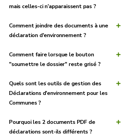
Dans le cadre « Menez une nouvelle démarche »,
mais celles-ci n’apparaissent pas ?
Page d’explication de CSAM
cliquer sur le bouton « Nouvelle démarche »
Vidéo explicative sur l'utilisation de Mon
Comment joindre des documents à une
Espace dans un cadre professionnel
déclaration d'environnement ?
Vidéo explicative sur la désignation d’un rôle
dans Mon Espace
Comment faire lorsque le bouton
"soumettre le dossier" reste grisé ?
Quels sont les outils de gestion des
Déclarations d'environnement pour les
Communes ?
Pourquoi les 2 documents PDF de
Mon Espace
permet d’encoder
déclarations sont-ils différents ?
les déclarations via