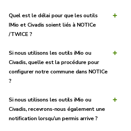
déclaration d'origine>
et est attaché au mail
- Pour quelques rubriques uniquement
(comme les prises d'eau non potabilisable)
Quel est le délai pour que les outils
L'objet du mail contient l'information suivante
d'autres documents obligatoires spécifiques
IMio et Civadis soient liés à NOTICe
:
Déclarations cessions
sont mentionnés avant "Souhaitez-vous
/TWICE ?
ajouter d'autres documents pour compléter
votre demande".
Exemple de mail :
Si nous utilisons les outils iMio ou
Dans l'
exemple
ci-après, 2 documents sont
Civadis, quelle est la procédure pour
obligatoires. Si je mentionne 2 documents
configurer notre commune dans NOTICe
complémentaires, cela signifie que je devrai
?
charger 4 documents.
Si nous utilisons les outils iMio ou
Civadis, recevrons-nous également une
Illustration d'un cas ou en plus du schéma d'implantation, un
notification lorsqu’un permis arrive ?
document obligatoire est mentionné et où 2 documents libres
complémentaires sont ajoutés.