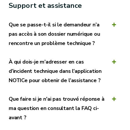
Support et assistance
Que se passe-t-il si le demandeur n’a
pas accès à son dossier numérique ou
Illustration d'un cas ou en plus du schéma d'implatation, un document
obligatoire est nécessaire et qu'il a été mentionné dans le formulaire
rencontre un problème technique ?
un nombre de documents complémentaires libres d'au moins 1.
À qui dois-je m’adresser en cas
d’incident technique dans l'application
NOTICe pour obtenir de l’assistance ?
Que faire si je n'ai pas trouvé réponse à
ma question en consultant la FAQ ci-
avant ?