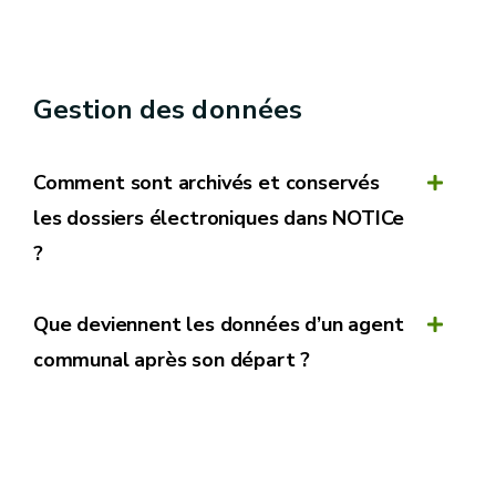
Il n’est pas nécessaire de préciser le nom exact
des fichiers.
Gestion des données
Comment sont archivés et conservés
Enregistrez
les dossiers électroniques dans NOTICe
?
Quitter le
formulaire
Que deviennent les données d’un agent
Documents
communal après son départ ?
Charger