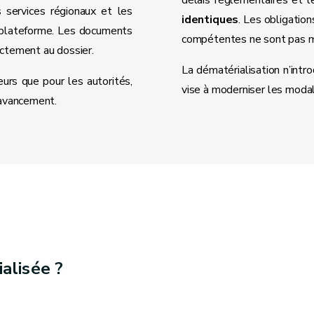
délais réglementaires et 
services régionaux et les
identiques
. Les obligatio
e plateforme. Les documents
compétentes ne sont pas m
ectement au dossier.
La dématérialisation n’intr
eurs que pour les autorités,
vise à moderniser les modal
’avancement.
alisée ?