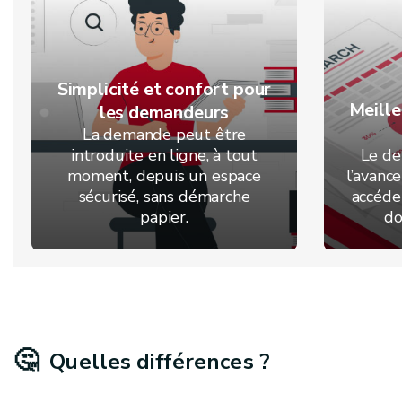
Simplicité et confort pour
Meilleu
les demandeurs
La demande peut être
introduite en ligne, à tout
Le de
moment, depuis un espace
l’avanc
sécurisé, sans démarche
accéde
papier.
do
🤔
Quelles différences ?