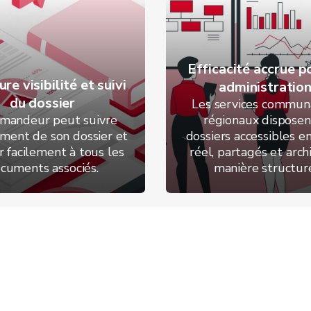
Efficacité accrue p
re visibilité et suivi
administratio
du dossier
Les services commun
mandeur peut suivre
régionaux disposen
ement de son dossier et
dossiers accessibles 
r facilement à tous les
réel, partagés et arch
cuments associés.
manière structur