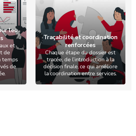
our les
Traçabilité et coordination
ns
renforcées
aux et
t de
Chaque étape du dossier est
en temps
tracée, de l’introduction à la
ivés de
décision finale, ce qui améliore
ée.
la coordination entre services.