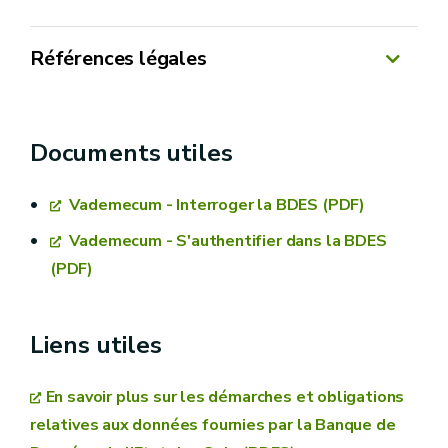
Références légales
Banque de
Données de l’Etat des Sols wallons
Décret du 1er mars 2018 relatif à la gestion
et à l’assainissement des sols et ses
Documents utiles
modifications (ou Décret « Sol »)
Arrêté du Gouvernement wallon du 06
Vademecum - Interroger la BDES (PDF)
décembre 2018 relatif à la gestion et
Vademecum - S'authentifier dans la BDES
l’assainissement des sols et ses modifications
(PDF)
Liens utiles
En savoir plus sur les démarches et obligations
relatives aux données fournies par la Banque de