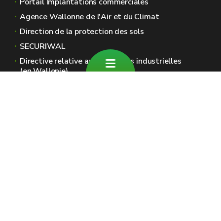
Portail Implantations commerciales
Agence Wallonne de l'Air et du Climat
Direction de la protection des sols
SECURIWAL
Directive relative aux émissions industrielles
(en Wallonie)
Sites généraux de la Wallonie
Wallonie.be
Gouvernement wallon
Service public de Wallonie
Wallex
Géoportail
Jobs