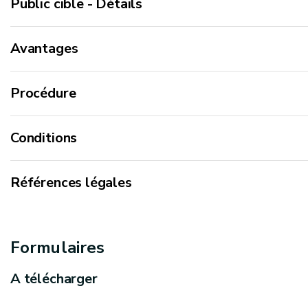
Public cible - Détails
Avantages
Procédure
Conditions
Références légales
Décret du 11 mars 1999 relatif au permis d'environ
Formulaires
Arrêté du Gouvernement wallon du 4 juillet 2002 rel
d'exécution du décret du 11 mars 1999 relatif au per
A télécharger
Arrêté ministériel du 6 juin 2019 établissant un formu
concernées par la cession