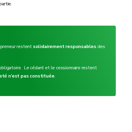
artie.
e preneur restent
solidairement responsables
des
obligatoire. Le cédant et le cessionnaire restent
eté n’est pas constituée
.